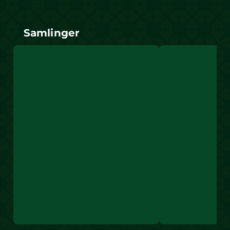
Samlinger