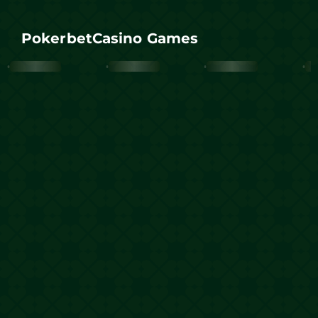
PokerbetCasino Games